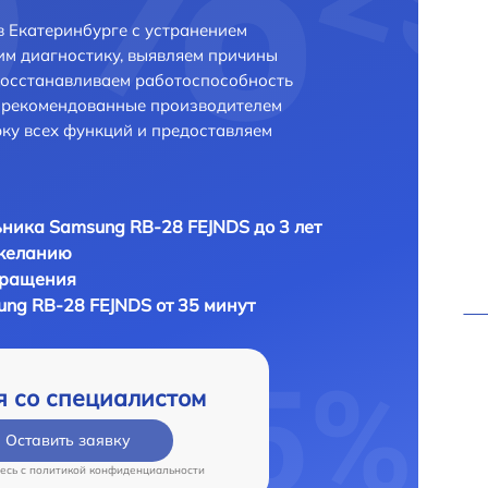
 Екатеринбурге с устранением
м диагностику, выявляем причины
восстанавливаем работоспособность
и рекомендованные производителем
рку всех функций и предоставляем
ника Samsung RB-28 FEJNDS до 3 лет
 желанию
бращения
ng RB-28 FEJNDS от 35 минут
я со специалистом
Оставить заявку
есь c
политикой конфиденциальности