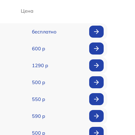
Цена
бесплатно
600 р
1290 р
500 р
550 р
590 р
500 р