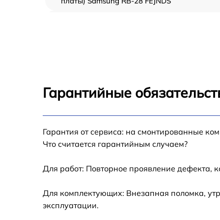
платы) Samsung RB-28 FEJNDS
Ремонт/замена датчика температуры
Samsung RB-28 FEJNDS
Замена термостата Samsung RB-28 FEJNDS
Замена усилителей Samsung RB-28 FEJNDS
Гарантийные обязательст
Замена таймера Samsung RB-28 FEJNDS
Замена электросхемы Samsung RB-28
Гарантия от сервиса: на смонтированные ко
FEJNDS
Что считается гарантийным случаем?
Ремонт испарителя Samsung RB-28 FEJNDS
Для работ: Повторное проявление дефекта, 
Устранение засора трубопровода Samsung
Для комплектующих: Внезапная поломка, утр
RB-28 FEJNDS
эксплуатации.
Ремонт датчика морозильного отделения