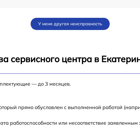
от 60 мин
У меня другая неисправность
от 60 мин
от 60 мин
ва сервисного центра в Екатери
от 60 мин
мплектующие — до 3 месяцев.
от 60 мин
от 60 мин
который прямо обусловлен с выполненной работой (напри
от 60 мин
ата работоспособности или несоответствие заявленным
от 60 мин