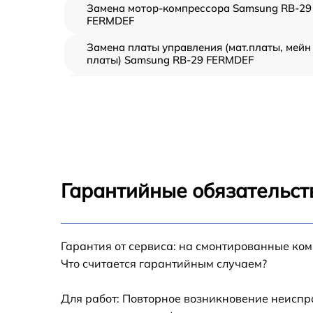
Замена мотор-компрессора Samsung RB-29
FERMDEF
Замена платы управления (мат.платы, мейн
платы) Samsung RB-29 FERMDEF
Ремонт/замена датчика температуры
Samsung RB-29 FERMDEF
Замена термостата Samsung RB-29 FERMDE
Замена усилителей Samsung RB-29 FERMDE
Гарантийные обязательст
Замена таймера Samsung RB-29 FERMDEF
Замена электросхемы Samsung RB-29
Гарантия от сервиса: на смонтированные ко
FERMDEF
Что считается гарантийным случаем?
Ремонт испарителя Samsung RB-29 FERMDE
Для работ: Повторное возникновение неиспр