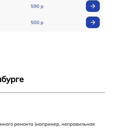
590 р
500 р
650 р
500 р
650 р
нбурге
710 р
590 р
650 р
енного ремонта (например, неправильная