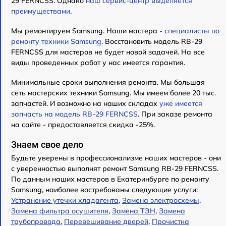
29 FERNCSS. Однако
наш сервис-центр выделяется
преимуществами
.
Мы ремонтируем Samsung. Наши мастера -
специалисты по
ремонту техники Samsung
. Восстановить модель RB-29
FERNCSS для мастеров не будет новой задачей. На все
виды проведенных работ у нас имеется гарантия.
Минимальные сроки выполнения ремонта. Мы большая
сеть мастерских техники Samsung. Мы имеем более 20 тыс.
запчастей. И возможно на наших складах
уже имеется
запчасть на модель RB-29 FERNCSS
. При заказе ремонта
на сайте - предоставляется скидка -25%.
Знаем свое дело
Будьте уверены в профессионализме наших мастеров - они
с уверенностью выполнят ремонт Samsung RB-29 FERNCSS.
По данным наших мастеров в Екатеринбурге по ремонту
Samsung, наиболее востребованы следующие услуги:
Устранение утечки хладагента
,
Замена электросхемы
,
Замена фильтра осушителя
,
Замена ТЭН
,
Замена
трубопровода
,
Перевешивание дверей
,
Прочистка