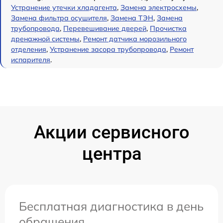
Устранение утечки хладагента
,
Замена электросхемы
,
Замена фильтра осушителя
,
Замена ТЭН
,
Замена
трубопровода
,
Перевешивание дверей
,
Прочистка
дренажной системы
,
Ремонт датчика морозильного
отделения
,
Устранение засора трубопровода
,
Ремонт
испарителя
.
Акции сервисного
центра
Бесплатная диагностика в день
обращения