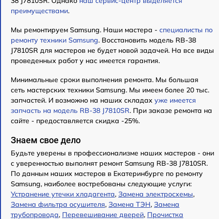
38 J7810SR. Однако
наш сервис-центр выделяется
преимуществами
.
Мы ремонтируем Samsung. Наши мастера -
специалисты по
ремонту техники Samsung
. Восстановить модель RB-38
J7810SR для мастеров не будет новой задачей. На все виды
проведенных работ у нас имеется гарантия.
Минимальные сроки выполнения ремонта. Мы большая
сеть мастерских техники Samsung. Мы имеем более 20 тыс.
запчастей. И возможно на наших складах
уже имеется
запчасть на модель RB-38 J7810SR
. При заказе ремонта на
сайте - предоставляется скидка -25%.
Знаем свое дело
Будьте уверены в профессионализме наших мастеров - они
с уверенностью выполнят ремонт Samsung RB-38 J7810SR.
По данным наших мастеров в Екатеринбурге по ремонту
Samsung, наиболее востребованы следующие услуги:
Устранение утечки хладагента
,
Замена электросхемы
,
Замена фильтра осушителя
,
Замена ТЭН
,
Замена
трубопровода
,
Перевешивание дверей
,
Прочистка