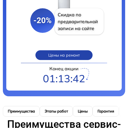
Скидка по
-20%
предварительной
записи на сайте
Цены на ремонт
Конец акции
01:13:41
Преимущества
Этапы работ
Цены
Гарантия
М
Преимущества сервис-