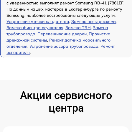
с уверенностью выполнят ремонт Samsung RB-41 J7861EF.
По данным наших мастеров в Екатеринбурге по ремонту
Samsung, наиболее востребованы следующие услуги:
Устранение утечки хладагента
,
Замена электросхемы
,
Замена фильтра осушителя
,
Замена ТЭН
,
Замена
трубопровода
,
Перевешивание дверей
,
Прочистка
дренажной системы
,
Ремонт датчика морозильного
отделения
,
Устранение засора трубопровода
,
Ремонт
испарителя
.
Акции сервисного
центра