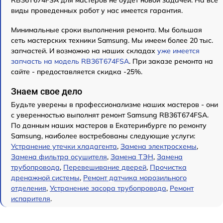
RB36T674FSA для мастеров не будет новой задачей. На все
виды проведенных работ у нас имеется гарантия.
Минимальные сроки выполнения ремонта. Мы большая
сеть мастерских техники Samsung. Мы имеем более 20 тыс.
запчастей. И возможно на наших складах
уже имеется
запчасть на модель RB36T674FSA
. При заказе ремонта на
сайте - предоставляется скидка -25%.
Знаем свое дело
Будьте уверены в профессионализме наших мастеров - они
с уверенностью выполнят ремонт Samsung RB36T674FSA.
По данным наших мастеров в Екатеринбурге по ремонту
Samsung, наиболее востребованы следующие услуги:
Устранение утечки хладагента
,
Замена электросхемы
,
Замена фильтра осушителя
,
Замена ТЭН
,
Замена
трубопровода
,
Перевешивание дверей
,
Прочистка
дренажной системы
,
Ремонт датчика морозильного
отделения
,
Устранение засора трубопровода
,
Ремонт
испарителя
.