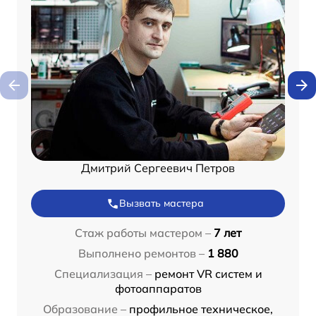
Дмитрий Сергеевич Петров
Вызвать мастера
Стаж работы мастером –
7 лет
Выполнено ремонтов –
1 880
Специализация –
ремонт VR систем и
фотоаппаратов
Образование –
профильное техническое,