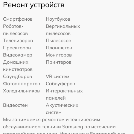
Ремонт устройств
Смартфонов
Ноутбуков
Роботов-
Вертикальных
пылесосов
пылесосов
Телевизоров
Пылесосов
Проекторов
Планшетов
Видеокамер
Мониторов
Домашних
Принтеров
кинотеатров
Саундбаров
VR систем
Фотоаппаратов
Сабвуферов
Холодильников
Интерактивных
панелей
Видеостен
Акустических
систем
Мы занимаемся ремонтом и техническим
обслуживанием техники Samsung по истечении
гарантийного периода. Наш центр в Екатеринбурге