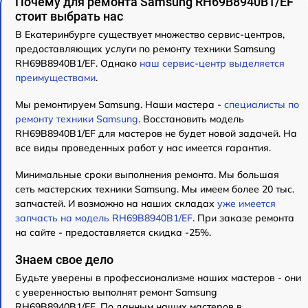
Почему для ремонта Samsung RH69B8940B1/EF
стоит выбрать нас
В Екатеринбурге существует множество сервис-центров,
предоставляющих услуги по ремонту техники Samsung
RH69B8940B1/EF. Однако
наш сервис-центр выделяется
преимуществами
.
Мы ремонтируем Samsung. Наши мастера -
специалисты по
ремонту техники Samsung
. Восстановить модель
RH69B8940B1/EF для мастеров не будет новой задачей. На
все виды проведенных работ у нас имеется гарантия.
Минимальные сроки выполнения ремонта. Мы большая
сеть мастерских техники Samsung. Мы имеем более 20 тыс.
запчастей. И возможно на наших складах
уже имеется
запчасть на модель RH69B8940B1/EF
. При заказе ремонта
на сайте - предоставляется скидка -25%.
Знаем свое дело
Будьте уверены в профессионализме наших мастеров - они
с уверенностью выполнят ремонт Samsung
RH69B8940B1/EF. По данным наших мастеров в