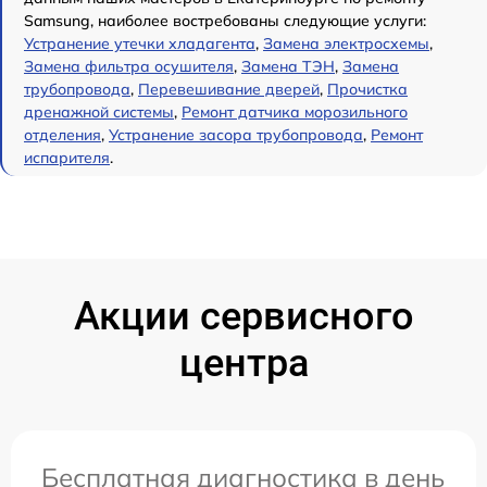
Samsung, наиболее востребованы следующие услуги:
Устранение утечки хладагента
,
Замена электросхемы
,
Замена фильтра осушителя
,
Замена ТЭН
,
Замена
трубопровода
,
Перевешивание дверей
,
Прочистка
дренажной системы
,
Ремонт датчика морозильного
отделения
,
Устранение засора трубопровода
,
Ремонт
испарителя
.
Акции сервисного
центра
Бесплатная диагностика в день