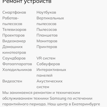
Ремонт устройств
Смартфонов
Ноутбуков
Роботов-
Вертикальных
пылесосов
пылесосов
Телевизоров
Пылесосов
Проекторов
Планшетов
Видеокамер
Мониторов
Домашних
Принтеров
кинотеатров
Саундбаров
VR систем
Фотоаппаратов
Сабвуферов
Холодильников
Интерактивных
панелей
Видеостен
Акустических
систем
Мы занимаемся ремонтом и техническим
обслуживанием техники Samsung по истечении
гарантийного периода. Наш центр в Екатеринбурге