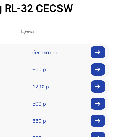
g RL-32 CECSW
Цена
бесплатно
600 р
1290 р
500 р
550 р