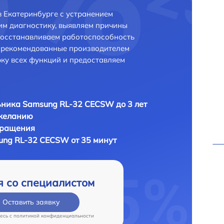
 Екатеринбурге с устранением
м диагностику, выявляем причины
восстанавливаем работоспособность
и рекомендованные производителем
рку всех функций и предоставляем
ника Samsung RL-32 CECSW до 3 лет
 желанию
бращения
ng RL-32 CECSW от 35 минут
я со специалистом
Оставить заявку
есь c
политикой конфиденциальности