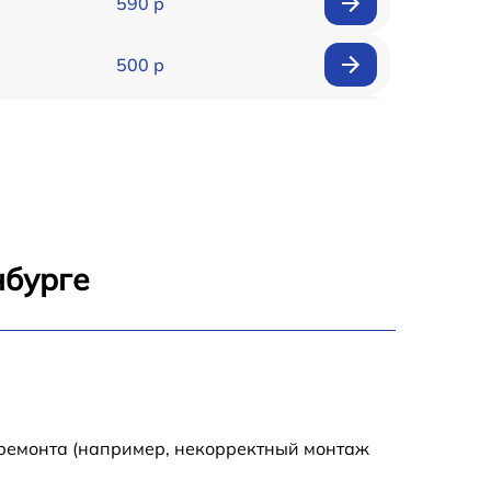
590 р
500 р
650 р
500 р
650 р
нбурге
710 р
590 р
650 р
 ремонта (например, некорректный монтаж