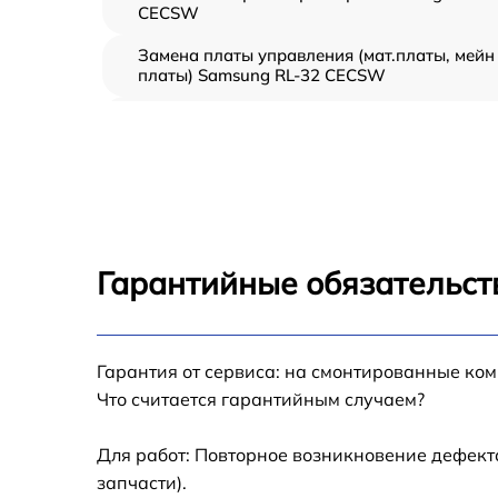
CECSW
Замена платы управления (мат.платы, мейн
платы) Samsung RL-32 CECSW
Ремонт/замена датчика температуры
Samsung RL-32 CECSW
Замена термостата Samsung RL-32 CECSW
Замена усилителей Samsung RL-32 CECSW
Гарантийные обязательст
Замена таймера Samsung RL-32 CECSW
Замена электросхемы Samsung RL-32
Гарантия от сервиса: на смонтированные ко
CECSW
Что считается гарантийным случаем?
Ремонт испарителя Samsung RL-32 CECSW
Для работ: Повторное возникновение дефект
запчасти).
Устранение засора трубопровода Samsung