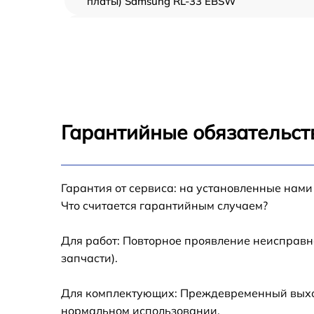
платы) Samsung RL-33 EBSW
Ремонт/замена датчика температуры
Samsung RL-33 EBSW
Замена термостата Samsung RL-33 EBSW
Замена усилителей Samsung RL-33 EBSW
Гарантийные обязательст
Замена таймера Samsung RL-33 EBSW
Гарантия от сервиса: на установленные нами
Замена электросхемы Samsung RL-33 EBS
Что считается гарантийным случаем?
Ремонт испарителя Samsung RL-33 EBSW
Для работ: Повторное проявление неисправн
запчасти).
Устранение засора трубопровода Samsung
RL-33 EBSW
Для комплектующих: Преждевременный выход 
Ремонт датчика морозильного отделения
нормальном использовании.