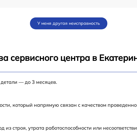
от 60 мин
У меня другая неисправность
от 60 мин
от 60 мин
ва сервисного центра в Екатери
от 60 мин
 детали — до 3 месяцев.
W
от 60 мин
от 60 мин
ости, который напрямую связан с качеством проведенн
от 60 мин
из строя, утрата работоспособности или несоответств
от 60 мин