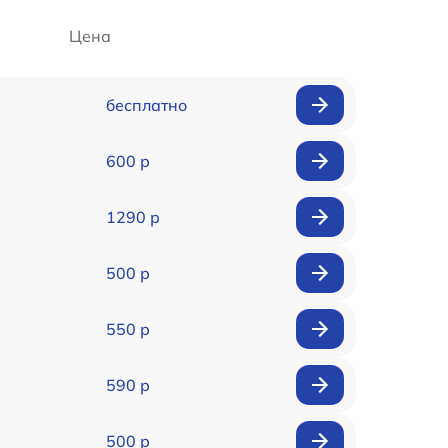
Цена
бесплатно
600 р
1290 р
500 р
550 р
590 р
500 р