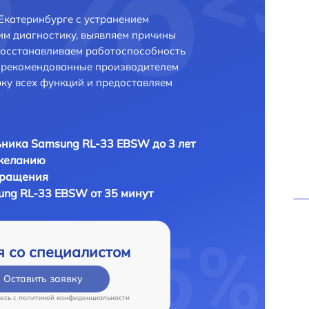
Екатеринбурге с устранением
м диагностику, выявляем причины
восстанавливаем работоспособность
и рекомендованные производителем
рку всех функций и предоставляем
ника Samsung RL-33 EBSW до 3 лет
 желанию
бращения
ng RL-33 EBSW от 35 минут
я со специалистом
Оставить заявку
есь c
политикой конфиденциальности