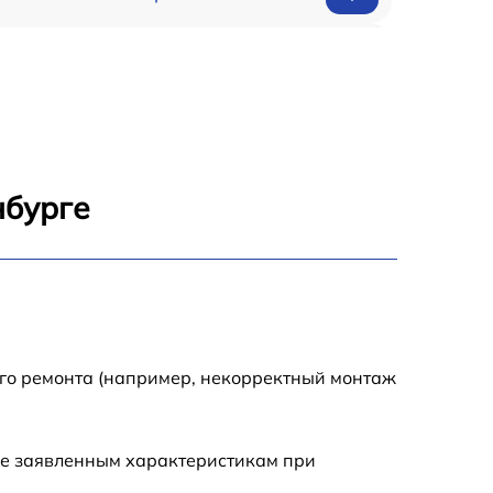
650 р
500 р
650 р
нбурге
710 р
590 р
650 р
ого ремонта (например, некорректный монтаж
800 р
ие заявленным характеристикам при
450 р