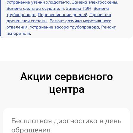
Устранение утечки хладагента
,
Замена электросхемы
,
Замена фильтра осушителя
,
Замена ТЭН
,
Замена
трубопровода
,
Перевешивание дверей
,
Прочистка
дренажной системы
,
Ремонт датчика морозильного
отделения
,
Устранение засора трубопровода
,
Ремонт
испарителя
.
Акции сервисного
центра
Бесплатная диагностика в день
обращения