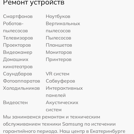
Ремонт устройств
Смартфонов
Ноутбуков
Роботов-
Вертикальных
пылесосов
пылесосов
Телевизоров
Пылесосов
Проекторов
Планшетов
Видеокамер
Мониторов
Домашних
Принтеров
кинотеатров
Саундбаров
VR систем
Фотоаппаратов
Сабвуферов
Холодильников
Интерактивных
панелей
Видеостен
Акустических
систем
Мы занимаемся ремонтом и техническим
обслуживанием техники Samsung по истечении
гарантийного периода. Наш центр в Екатеринбурге