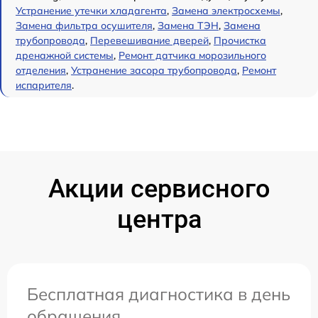
Устранение утечки хладагента
,
Замена электросхемы
,
Замена фильтра осушителя
,
Замена ТЭН
,
Замена
трубопровода
,
Перевешивание дверей
,
Прочистка
дренажной системы
,
Ремонт датчика морозильного
отделения
,
Устранение засора трубопровода
,
Ремонт
испарителя
.
Акции сервисного
центра
Бесплатная диагностика в день
обращения