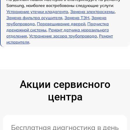
Samsung, наиболее востребованы следующие услуги:
Устранение утечки хладагента
,
Замена электросхемы
,
Замена фильтра осушителя
,
Замена ТЭН
,
Замена
трубопровода
,
Перевешивание дверей
,
Прочистка
дренажной системы
,
Ремонт датчика морозильного
отделения
,
Устранение засора трубопровода
,
Ремонт
испарителя
.
Акции сервисного
центра
Бесплатная диагностика в день