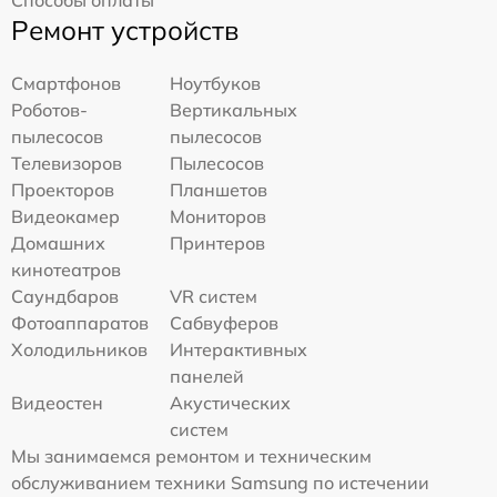
Способы оплаты
Ремонт устройств
Смартфонов
Ноутбуков
Роботов-
Вертикальных
пылесосов
пылесосов
Телевизоров
Пылесосов
Проекторов
Планшетов
Видеокамер
Мониторов
Домашних
Принтеров
кинотеатров
Саундбаров
VR систем
Фотоаппаратов
Сабвуферов
Холодильников
Интерактивных
панелей
Видеостен
Акустических
систем
Мы занимаемся ремонтом и техническим
обслуживанием техники Samsung по истечении