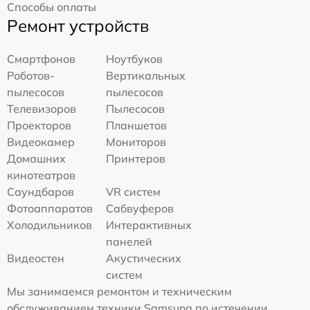
Способы оплаты
Ремонт устройств
Смартфонов
Ноутбуков
Роботов-
Вертикальных
пылесосов
пылесосов
Телевизоров
Пылесосов
Проекторов
Планшетов
Видеокамер
Мониторов
Домашних
Принтеров
кинотеатров
Саундбаров
VR систем
Фотоаппаратов
Сабвуферов
Холодильников
Интерактивных
панелей
Видеостен
Акустических
систем
Мы занимаемся ремонтом и техническим
обслуживанием техники Samsung по истечении