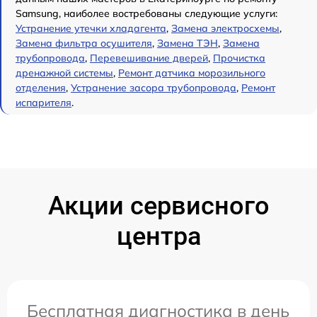
Samsung, наиболее востребованы следующие услуги:
Устранение утечки хладагента
,
Замена электросхемы
,
Замена фильтра осушителя
,
Замена ТЭН
,
Замена
трубопровода
,
Перевешивание дверей
,
Прочистка
дренажной системы
,
Ремонт датчика морозильного
отделения
,
Устранение засора трубопровода
,
Ремонт
испарителя
.
Акции сервисного
центра
Бесплатная диагностика в день