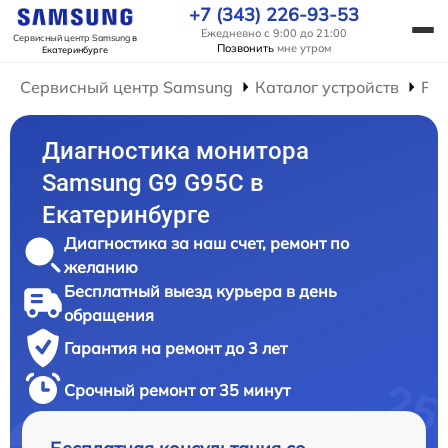
+7 (343) 226-93-53
Ежедневно с 9:00 до 21:00
Сервисный центр Samsung
в
Позвонить
мне утром
Екатеринбурге
Сервисный центр Samsung
Каталог устройств
Ре
Диагностика монитора
Samsung G9 G95C в
Екатеринбурге
Диагностика за наш счет, ремонт по
желанию
Бесплатный выезд курьера в день
обращения
Гарантия на ремонт до 3 лет
Срочный ремонт от 35 минут