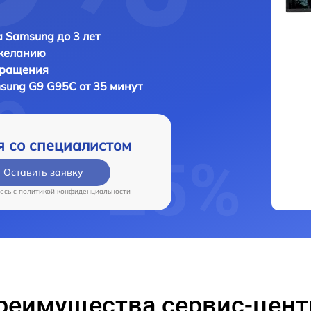
 Samsung до 3 лет
 желанию
бращения
sung G9 G95C от 35 минут
я со специалистом
Оставить заявку
есь c
политикой конфиденциальности
реимущества сервис-цент