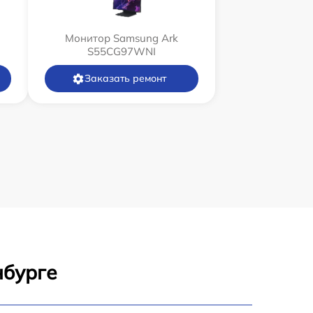
Монитор Samsung Ark
S55CG97WNI
Заказать ремонт
нбурге