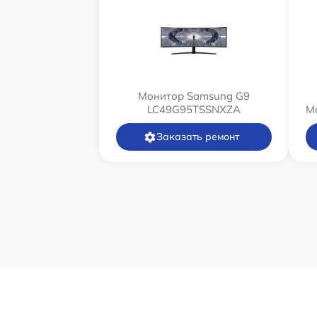
Монитор Samsung G9
LC49G95TSSNXZA
М
Заказать ремонт