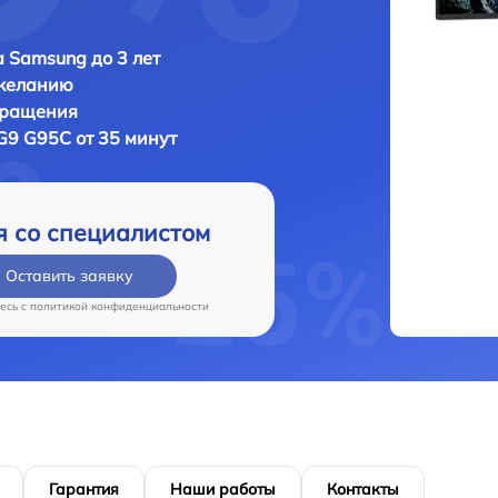
 Samsung до 3 лет
 желанию
бращения
G9 G95C от 35 минут
я со специалистом
Оставить заявку
есь c
политикой конфиденциальности
Гарантия
Наши работы
Контакты