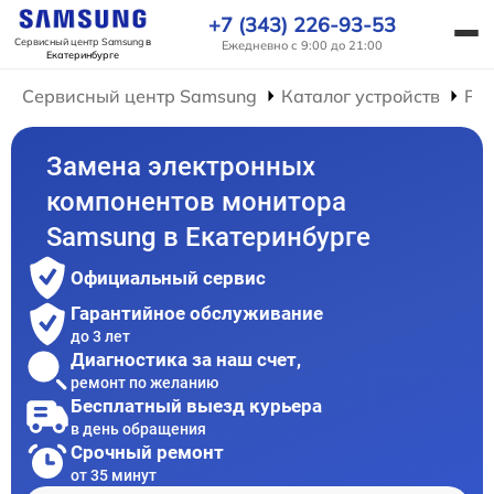
+7 (343) 226-93-53
Сервисный центр Samsung
в
Ежедневно с 9:00 до 21:00
Екатеринбурге
Сервисный центр Samsung
Каталог устройств
Ре
Замена электронных
компонентов монитора
Samsung в Екатеринбурге
Официальный сервис
Гарантийное обслуживание
до 3 лет
Диагностика за наш счет,
ремонт по желанию
Бесплатный выезд курьера
в день обращения
Срочный ремонт
от 35 минут