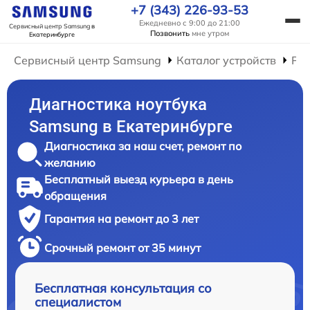
+7 (343) 226-93-53
Ежедневно с 9:00 до 21:00
Сервисный центр Samsung
в
Позвонить
мне утром
Екатеринбурге
Сервисный центр Samsung
Каталог устройств
Рем
Диагностика ноутбука
Samsung в Екатеринбурге
Диагностика за наш счет, ремонт по
желанию
Бесплатный выезд курьера в день
обращения
Гарантия на ремонт до 3 лет
Срочный ремонт от 35 минут
Бесплатная консультация со
специалистом