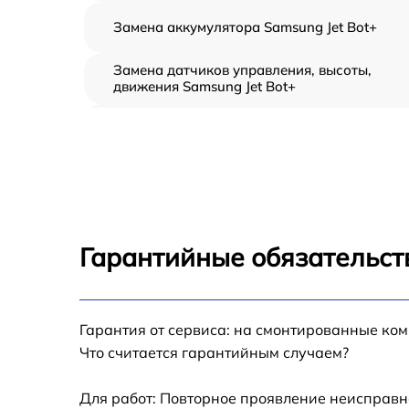
Замена аккумулятора Samsung Jet Bot+
Замена датчиков управления, высоты,
движения Samsung Jet Bot+
Замена платы управления Samsung Jet Bot+
Ремонт двигателя Samsung Jet Bot+
Ремонт кнопки Samsung Jet Bot+
Гарантийные обязательст
Ремонт материнской платы Samsung Jet Bot
Гарантия от сервиса: на смонтированные ко
Ремонт гидросистемы Samsung Jet Bot+
Что считается гарантийным случаем?
Восстановление колеса Samsung Jet Bot+
Для работ: Повторное проявление неисправн