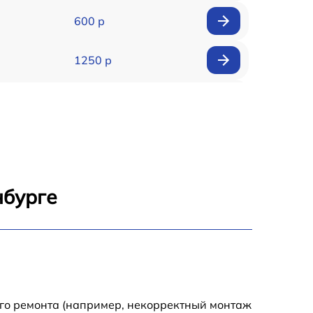
600 р
1250 р
1500 р
800 р
250 р
нбурге
850 р
850 р
400 р
ого ремонта (например, некорректный монтаж