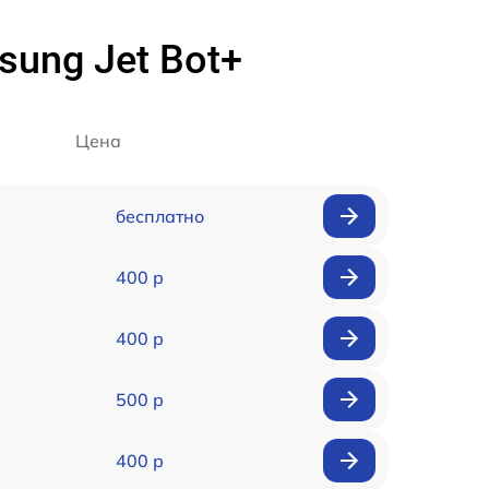
ung Jet Bot+
Цена
бесплатно
400 р
400 р
500 р
400 р