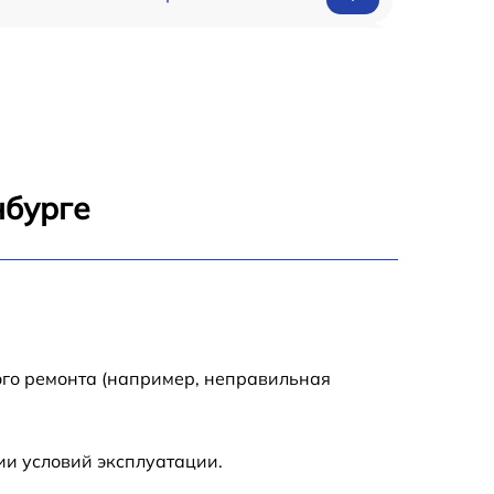
1200 р
1200 р
1000 р
нбурге
1800 р
900 р
1200 р
ого ремонта (например, неправильная
1300 р
ии условий эксплуатации.
1000 р