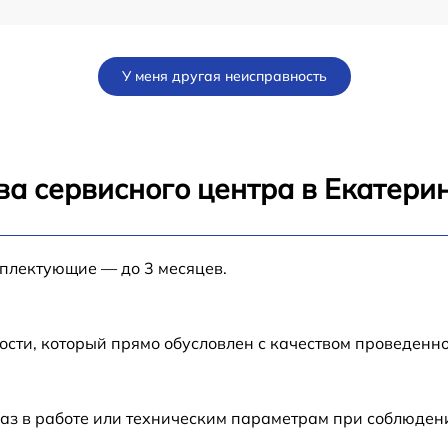
от 60 мин
У меня другая неисправность
от 60 мин
U
от 60 мин
ва сервисного центра в Екатери
U
от 60 мин
мплектующие — до 3 месяцев.
от 60 мин
от 60 мин
ости, который прямо обусловлен с качеством проведенн
U
от 60 мин
аз в работе или техническим параметрам при соблюден
от 60 мин