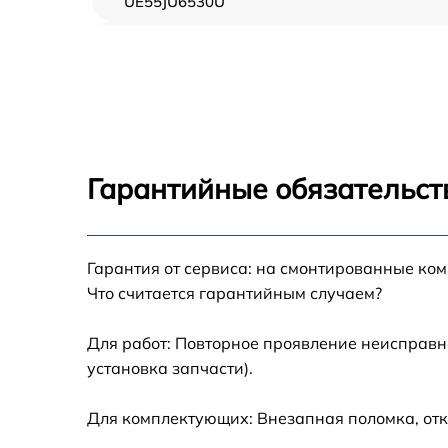
UE55JU6530U
Замена USB порта Samsung UE55JU6530U
Замена разъёмов (HDMI, DVI, Дисплей
порта) Samsung UE55JU6530U
Замена модуля Wi-Fi Samsung UE55JU6530
Гарантийные обязательст
Ремонт цепи питания Samsung UE55JU6530
Прошивка блока управления Samsung
Гарантия от сервиса: на смонтированные ко
UE55JU6530U
Что считается гарантийным случаем?
Замена лампы подсветки Samsung
UE55JU6530U
Для работ: Повторное проявление неисправн
установка запчасти).
Замена контроллера Samsung UE55JU6530
Для комплектующих: Внезапная поломка, отк
Ремонт блока управления Samsung