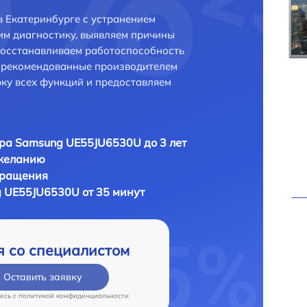
 Екатеринбурге с устранением
м диагностику, выявляем причины
восстанавливаем работоспособность
и рекомендованные производителем
рку всех функций и предоставляем
ра Samsung UE55JU6530U до 3 лет
 желанию
бращения
 UE55JU6530U от 35 минут
я со специалистом
Оставить заявку
есь c
политикой конфиденциальности